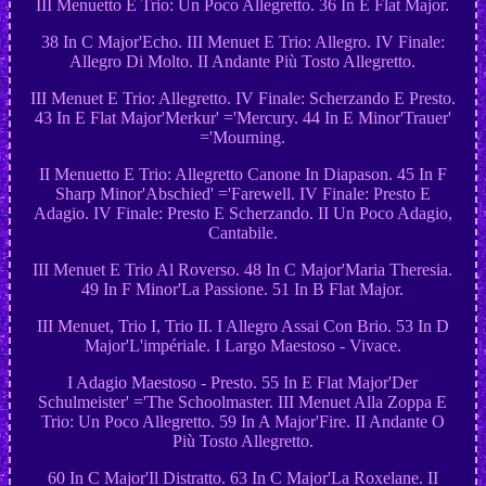
III Menuetto E Trio: Un Poco Allegretto. 36 In E Flat Major.
38 In C Major'Echo. III Menuet E Trio: Allegro. IV Finale:
Allegro Di Molto. II Andante Più Tosto Allegretto.
III Menuet E Trio: Allegretto. IV Finale: Scherzando E Presto.
43 In E Flat Major'Merkur' ='Mercury. 44 In E Minor'Trauer'
='Mourning.
II Menuetto E Trio: Allegretto Canone In Diapason. 45 In F
Sharp Minor'Abschied' ='Farewell. IV Finale: Presto E
Adagio. IV Finale: Presto E Scherzando. II Un Poco Adagio,
Cantabile.
III Menuet E Trio Al Roverso. 48 In C Major'Maria Theresia.
49 In F Minor'La Passione. 51 In B Flat Major.
III Menuet, Trio I, Trio II. I Allegro Assai Con Brio. 53 In D
Major'L'impériale. I Largo Maestoso - Vivace.
I Adagio Maestoso - Presto. 55 In E Flat Major'Der
Schulmeister' ='The Schoolmaster. III Menuet Alla Zoppa E
Trio: Un Poco Allegretto. 59 In A Major'Fire. II Andante O
Più Tosto Allegretto.
60 In C Major'Il Distratto. 63 In C Major'La Roxelane. II