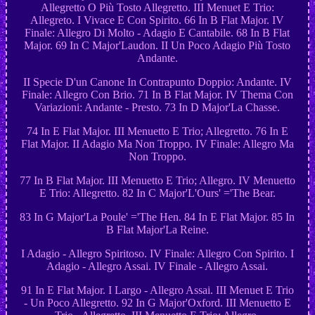
Allegretto O Più Tosto Allegretto. III Menuet E Trio:
Allegreto. I Vivace E Con Spirito. 66 In B Flat Major. IV
Finale: Allegro Di Molto - Adagio E Cantabile. 68 In B Flat
Major. 69 In C Major'Laudon. II Un Poco Adagio Più Tosto
Andante.
II Specie D'un Canone In Contrapunto Doppio: Andante. IV
Finale: Allegro Con Brio. 71 In B Flat Major. IV Thema Con
Variazioni: Andante - Presto. 73 In D Major'La Chasse.
74 In E Flat Major. III Menuetto E Trio; Allegretto. 76 In E
Flat Major. II Adagio Ma Non Troppo. IV Finale: Allegro Ma
Non Troppo.
77 In B Flat Major. III Menuetto E Trio; Allegro. IV Menuetto
E Trio: Allegretto. 82 In C Major'L'Ours' ='The Bear.
83 In G Major'La Poule' ='The Hen. 84 In E Flat Major. 85 In
B Flat Major'La Reine.
I Adagio - Allegro Spiritoso. IV Finale: Allegro Con Spirito. I
Adagio - Allegro Assai. IV Finale - Allegro Assai.
91 In E Flat Major. I Largo - Allegro Assai. III Menuet E Trio
- Un Poco Allegretto. 92 In G Major'Oxford. III Menuetto E