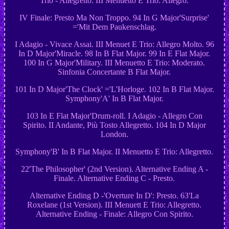
Trio - Allegretto. III Menuetto E Trio: Allegro.
IV Finale: Presto Ma Non Troppo. 94 In G Major'Surprise'
='Mit Dem Paukenschlag.
I Adagio - Vivace Assai. III Menuet E Trio: Allegro Molto. 96
In D Major'Miracle. 98 In B Flat Major. 99 In E Flat Major.
100 In G Major'Military. III Menuetto E Trio: Moderato.
Sinfonia Concertante B Flat Major.
101 In D Major'The Clock' ='L'Horloge. 102 In B Flat Major.
Symphony'A' In B Flat Major.
103 In E Flat Major'Drum-roll. I Adagio - Allegro Con
Spirito. II Andante, Più Tosto Allegretto. 104 In D Major
London.
Symphony'B' In B Flat Major. II Menuetto E Trio: Allegretto.
22'The Philosopher' (2nd Version). Alternative Ending A -
Finale. Alternative Ending C - Presto.
Alternative Ending D -'Overture In D': Presto. 63'La
Roxelane (1st Version). III Menuett E Trio: Allegretto.
Alternative Ending - Finale: Allegro Con Spirito.