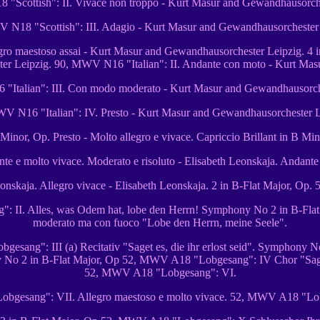
"Scottish": II. Vivace non troppo - Kurt Masur and Gewandhausorche
 N18 "Scottish": III. Adagio - Kurt Masur and Gewandhausorchester 
gro maestoso assai - Kurt Masur and Gewandhausorchester Leipzig. 4 i
er Leipzig. 90, MWV N16 "Italian": II. Andante con moto - Kurt Mas
Italian": III. Con modo moderato - Kurt Masur and Gewandhausorch
V N16 "Italian": IV. Presto - Kurt Masur and Gewandhausorchester L
 Minor, Op. Presto - Molto allegro e vivace. Capriccio Brillant in B Min
ante e molto vivace. Moderato e risoluto - Elisabeth Leonskaja. Andante
eonskaja. Allegro vivace - Elisabeth Leonskaja. 2 in B-Flat Major, O
: II. Alles, was Odem hat, lobe den Herrn! Symphony No 2 in B-Fla
moderato ma con fuoco "Lobe den Herrn, meine Seele".
sang": III (a) Recitativ "Saget es, die ihr erlost seid". Symphony 
y No 2 in B-Flat Major, Op 52, MWV A18 "Lobgesang": IV Chor "Sagt
52, MWV A18 "Lobgesang": VI.
"Lobgesang": VII. Allegro maestoso e molto vivace. 52, MWV A18 "L