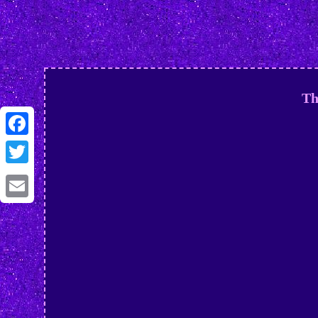
Th
Facebook
Twitter
Email