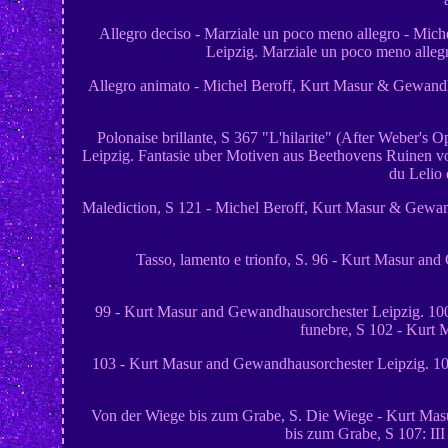
Allegro deciso - Marziale un poco meno allegro - Mic
Leipzig. Marziale un poco meno alle
Allegro animato - Michel Beroff, Kurt Masur & Gewandh
Polonaise brillante, S 367 "L'hilarite" (After Weber'
Leipzig. Fantasie uber Motiven aus Beethovens Ruinen v
du Lelio
Malediction, S 121 - Michel Beroff, Kurt Masur & Gewan
Tasso, lamento e trionfo, S. 96 - Kurt Masur an
99 - Kurt Masur and Gewandhausorchester Leipzig. 100
funebre, S 102 - Kurt
103 - Kurt Masur and Gewandhausorchester Leipzig. 10
Von der Wiege bis zum Grabe, S. Die Wiege - Kurt Ma
bis zum Grabe, S 107: II