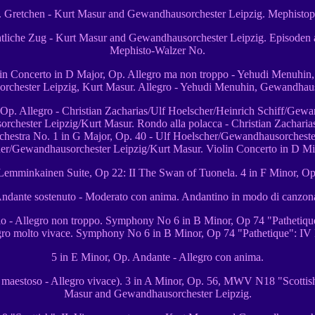
. Gretchen - Kurt Masur and Gewandhausorchester Leipzig. Mephistop
htliche Zug - Kurt Masur and Gewandhausorchester Leipzig. Episoden a
Mephisto-Walzer No.
in Concerto in D Major, Op. Allegro ma non troppo - Yehudi Menuhin,
chester Leipzig, Kurt Masur. Allegro - Yehudi Menuhin, Gewandhauso
, Op. Allegro - Christian Zacharias/Ulf Hoelscher/Heinrich Schiff/Gewa
rchester Leipzig/Kurt Masur. Rondo alla polacca - Christian Zachari
hestra No. 1 in G Major, Op. 40 - Ulf Hoelscher/Gewandhausorchester
er/Gewandhausorchester Leipzig/Kurt Masur. Violin Concerto in D Mi
Lemminkainen Suite, Op 22: II The Swan of Tuonela. 4 in F Minor, Op
ndante sostenuto - Moderato con anima. Andantino in modo di canzon
o - Allegro non troppo. Symphony No 6 in B Minor, Op 74 "Pathetique
egro molto vivace. Symphony No 6 in B Minor, Op 74 "Pathetique": IV
5 in E Minor, Op. Andante - Allegro con anima.
e maestoso - Allegro vivace). 3 in A Minor, Op. 56, MWV N18 "Scottish"
Masur and Gewandhausorchester Leipzig.