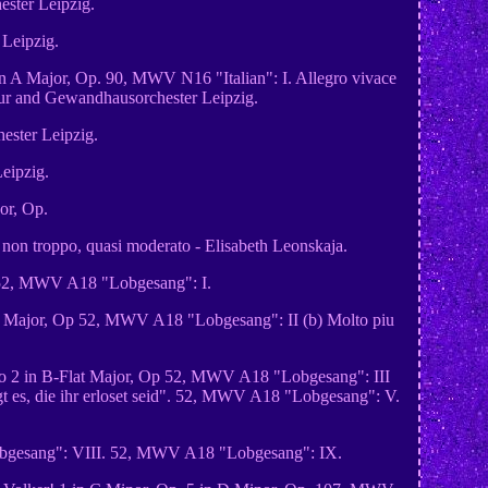
ster Leipzig.
Leipzig.
n A Major, Op. 90, MWV N16 "Italian": I. Allegro vivace
ur and Gewandhausorchester Leipzig.
ester Leipzig.
eipzig.
or, Op.
 non troppo, quasi moderato - Elisabeth Leonskaja.
p. 52, MWV A18 "Lobgesang": I.
t Major, Op 52, MWV A18 "Lobgesang": II (b) Molto piu
No 2 in B-Flat Major, Op 52, MWV A18 "Lobgesang": III
 es, die ihr erloset seid". 52, MWV A18 "Lobgesang": V.
obgesang": VIII. 52, MWV A18 "Lobgesang": IX.