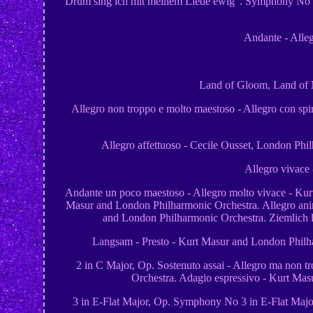
"Drum sing ich mit meinem Liede ewig". Symphony No 
Andante - Alle
Land of Gloom, Land of M
Allegro non troppo e molto maestoso - Allegro con spir
Allegro affettuoso - Cecile Ousset, London Ph
Allegro vivace
Andante un poco maestoso - Allegro molto vivace - Kur
Masur and London Philharmonic Orchestra. Allegro anim
and London Philharmonic Orchestra. Ziemlich 
Langsam - Presto - Kurt Masur and London Philhar
2 in C Major, Op. Sostenuto assai - Allegro ma non 
Orchestra. Adagio espressivo - Kurt Ma
3 in E-Flat Major, Op. Symphony No 3 in E-Flat Majo