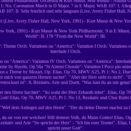
London Philharmonic Orchestra & Kurt Masur. Sehr lebhaft - Natalia 
 1: No. Coronation March in D Major. 7 in E Major, WAB 107: I. Alleg
 107: II. Sehr feierlich und sehr langsam (Live, Avery Fisher Hall,
er (Live, Avery Fisher Hall, New York, 1991) - Kurt Masur & New Yor
 New York, 1991) - Kurt Masur & New York Philharmonic. 9 in E Mino
World": II. 178 "From the New World": III.
 Theme Orch. Variations on "America": Variation I Orch. Variations on
Interlude I Orch.
ons on "America": Variation IV Orch. Variations on "America": Interlud
eme by Haydn, Op 56a "St Antoni Chorale": Variation I Poco piu ani
gue on a Theme by Mozart, Op. Elias, Op 70, MWV A25, Pt 1: No 2, Due
 ihr mich von ganzem Herzen suchet". "Aber der Herr sieht es nicht". 
ertrocknet ist". 8, Rezitativ, Arie und Duett. "Was hast du an mir getan
 den Herrn furchtet". "So wahr der Herr Zebaoth lebet". Elias, Op 7
a Gott! Elias, Op 70, MWV A25, Pt 1: No 13, Rezitativ und Chor Rufet l
Wirf dein Anliegen auf den Herrn". "Der du deine Diener machst zu Ge
da sie von mir weichen! Hilf deinem Volk, du Mann Gottes! Elias, Op
tativ und Arie "So spricht der Herr" - "Ich bin euer Troster". Elias
spricht unser Gott".